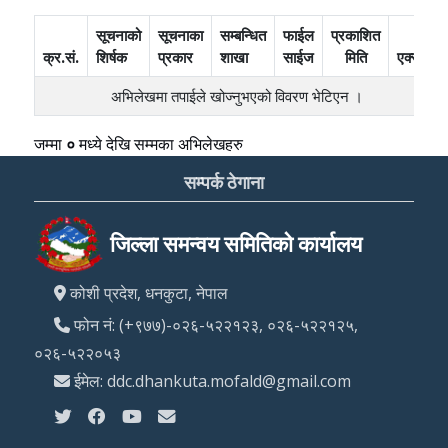
सूचनाको
सूचनाका
सम्बन्धित
फाईल
प्रकाशित
क्र.सं.
शिर्षक
प्रकार
शाखा
साईज
मिति
एक्सन
अभिलेखमा तपाईले खोज्‍नुभएको विवरण भेटिएन ।
जम्मा
०
मध्ये
देखि
सम्मका अभिलेखहरु
सम्पर्क ठेगाना
जिल्ला समन्वय समितिको कार्यालय
कोशी प्रदेश, धनकुटा, नेपाल
फोन नं: (+९७७)-०२६-५२२१२३, ०२६-५२२१२५,
०२६-५२२०५३
ईमेल: ddc.dhankuta.mofald@gmail.com