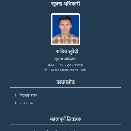
सूचना अधिकारी
राजिव सुवेदी
सूचना अधिकारी
फोन नं: ९८५२०५१५७०
ईमेल: rajeebsubedi1@gmail.com
डाउनलोड
विदाको फारम
माघ फारम
महत्वपूर्ण लिंकहरु