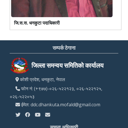
जि.स.स. धनकुटा पदाधिकारी
सम्पर्क ठेगाना
जिल्ला समन्वय समितिको कार्यालय
कोशी प्रदेश, धनकुटा, नेपाल
फोन नं: (+९७७)-०२६-५२२१२३, ०२६-५२२१२५,
०२६-५२२०५३
ईमेल: ddc.dhankuta.mofald@gmail.com
सूचना अधिकारी