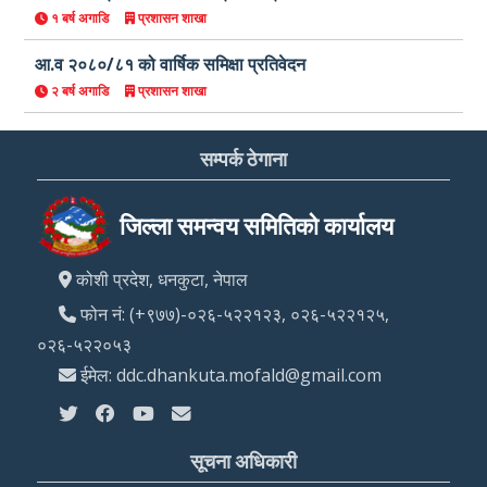
१ बर्ष अगाडि
प्रशासन शाखा
आ.व २०८०/८१ को वार्षिक समिक्षा प्रतिवेदन
२ बर्ष अगाडि
प्रशासन शाखा
सम्पर्क ठेगाना
जिल्ला समन्वय समितिको कार्यालय
कोशी प्रदेश, धनकुटा, नेपाल
फोन नं: (+९७७)-०२६-५२२१२३, ०२६-५२२१२५,
०२६-५२२०५३
ईमेल: ddc.dhankuta.mofald@gmail.com
सूचना अधिकारी